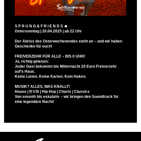
S P R U N G & F R I E N D S 🔥
Ostersonntag | 20.04.2025 | ab 22 Uhr
Der Abriss des Osterwochenendes steht an – und wir haben
Geschenke für euch!
FREIVERZEHR FÜR ALLE – BIS 0 UHR!
Ja, richtig gelesen:
Jeder Gast bekommt bis Mitternacht 20 Euro Freiverzehr
auf’s Haus.
Keine Listen. Keine Karten. Kein Haken.
MUSIK? ALLES, WAS KNALLT!
House | R’n’B | Hip Hop | Charts | Classics
Von smooth bis eskalativ – wir bringen den Soundtrack für
eine legendäre Nacht!