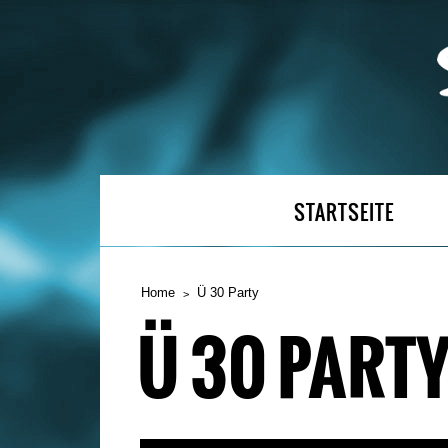
STARTSEITE
Home
Ü 30 Party
Ü 30 PART