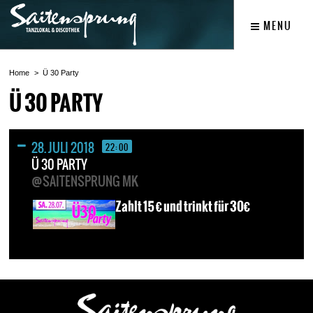
MENU
Home
Ü 30 Party
Ü 30 PARTY
28. JULI 2018
22:00
Ü 30 PARTY
@SAITENSPRUNG MK
Zahlt 15 € und trinkt für 30€