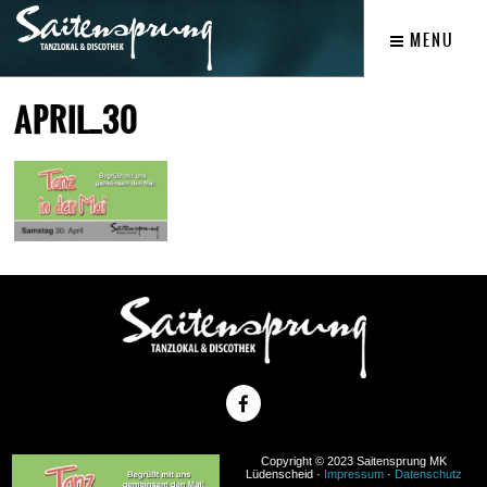
MENU
APRIL_30
Copyright © 2023 Saitensprung MK
Lüdenscheid ·
Impressum
·
Datenschutz