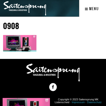
MENU
0908
Copyright © 2023 Saitensprung MK
Lüdenscheid ·
Impressum
·
Datenschutz