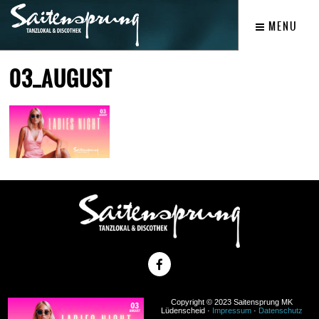
MENU
03_AUGUST
Copyright © 2023 Saitensprung MK
Lüdenscheid ·
Impressum
·
Datenschutz