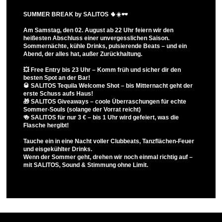
SUMMER BREAK by SALITOS 🌵☀️🕶️
Am Samstag, den 02. August ab 22 Uhr feiern wir den
heißesten Abschluss einer unvergesslichen Saison.
Sommernächte, kühle Drinks, pulsierende Beats – und ein
Abend, der alles hat, außer Zurückhaltung.
💥 Free Entry bis 23 Uhr – Komm früh und sicher dir den
besten Spot an der Bar!
🥃 SALITOS Tequila Welcome Shot – bis Mitternacht geht der
erste Schuss aufs Haus!
🎁 SALITOS Giveaways – coole Überraschungen für echte
Sommer-Souls (solange der Vorrat reicht)
🍻 SALITOS für nur 3 € – bis 1 Uhr wird gefeiert, was die
Flasche hergibt!
Tauche ein in eine Nacht voller Clubbeats, Tanzflächen-Feuer
und eisgekühlter Drinks.
Wenn der Sommer geht, drehen wir noch einmal richtig auf –
mit SALITOS, Sound & Stimmung ohne Limit.