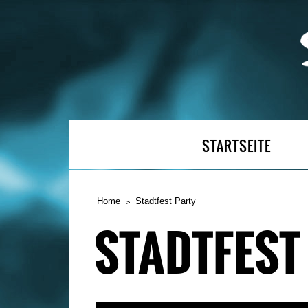
STARTSEITE
Home
Stadtfest Party
STADTFEST