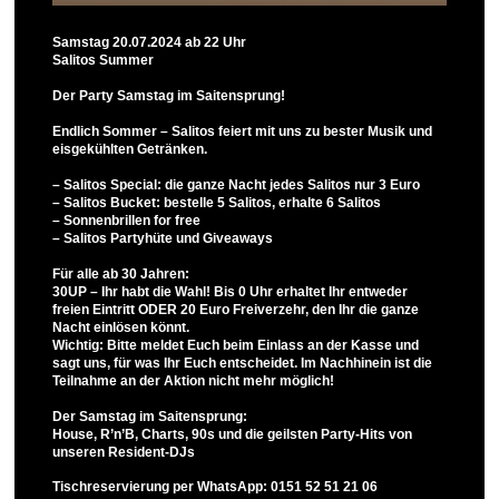
Samstag 20.07.2024 ab 22 Uhr
Salitos Summer
Der Party Samstag im Saitensprung!
Endlich Sommer – Salitos feiert mit uns zu bester Musik und
eisgekühlten Getränken.
– Salitos Special: die ganze Nacht jedes Salitos nur 3 Euro
– Salitos Bucket: bestelle 5 Salitos, erhalte 6 Salitos
– Sonnenbrillen for free
– Salitos Partyhüte und Giveaways
Für alle ab 30 Jahren:
30UP – Ihr habt die Wahl! Bis 0 Uhr erhaltet Ihr entweder
freien Eintritt ODER 20 Euro Freiverzehr, den Ihr die ganze
Nacht einlösen könnt.
Wichtig: Bitte meldet Euch beim Einlass an der Kasse und
sagt uns, für was Ihr Euch entscheidet. Im Nachhinein ist die
Teilnahme an der Aktion nicht mehr möglich!
Der Samstag im Saitensprung:
House, R’n’B, Charts, 90s und die geilsten Party-Hits von
unseren Resident-DJs
Tischreservierung per WhatsApp: 0151 52 51 21 06