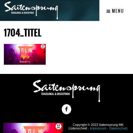
MENU
1704_TITEL
Copyright © 2023 Saitensprung MK
Lüdenscheid ·
Impressum
·
Datenschutz