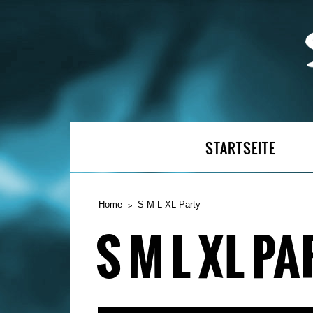
STARTSEITE
Home
S M L XL Party
S M L XL P