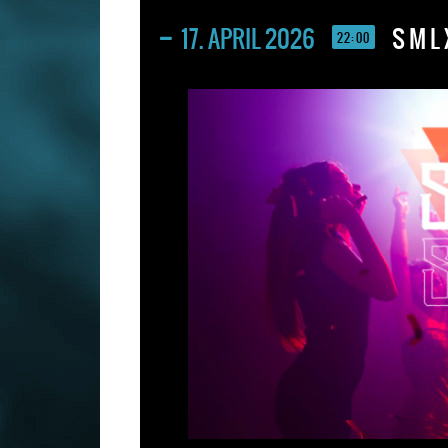
17. APRIL 2026
S M L
22:00