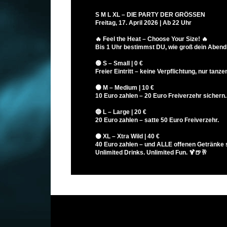
S M L XL – DIE PARTY DER GRÖSSEN
Freitag, 17. April 2026 | Ab 22 Uhr
🔥 Feel the Heat – Choose Your Size! 🔥
Bis 1 Uhr bestimmst DU, wie groß dein Abend
🟢 S – Small | 0 €
Freier Eintritt – keine Verpflichtung, nur tanze
🟠 M – Medium | 10 €
10 Euro zahlen – 20 Euro Freiverzehr sichern.
🔵 L – Large | 20 €
20 Euro zahlen – satte 50 Euro Freiverzehr.
⚫ XL – Xtra Wild | 40 €
40 Euro zahlen – und ALLE offenen Getränke s
Unlimited Drinks. Unlimited Fun. 🍹🍺🥂