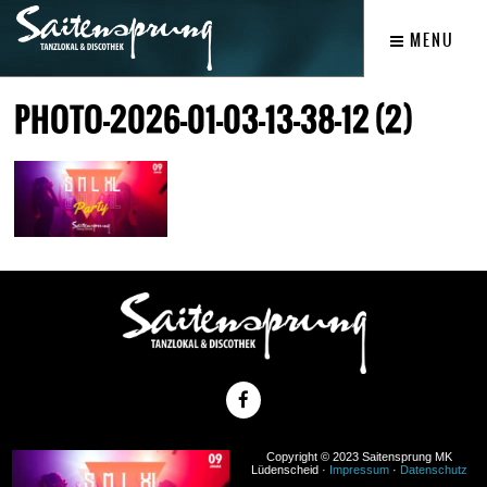
MENU
PHOTO-2026-01-03-13-38-12 (2)
Copyright © 2023 Saitensprung MK
Lüdenscheid ·
Impressum
·
Datenschutz