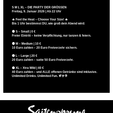
S M L XL – DIE PARTY DER GRÖSSEN
Freitag, 9. Januar 2026 | Ab 22 Uhr
🔥 Feel the Heat – Choose Your Size! 🔥
Bis 1 Uhr bestimmst DU, wie groß dein Abend wird:
🟢 S – Small | 0 €
Freier Eintritt – keine Verpflichtung, nur tanzen & feiern.
🟠 M – Medium | 10 €
10 Euro zahlen – 20 Euro Freiverzehr sichern.
🔵 L – Large | 20 €
20 Euro zahlen – satte 50 Euro Freiverzehr.
⚫ XL – Xtra Wild | 40 €
40 Euro zahlen – und ALLE offenen Getränke sind inklusive.
Unlimited Drinks. Unlimited Fun. 🍹🍺🥂