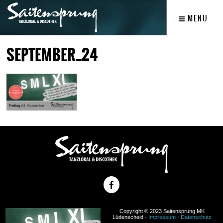
MENU
SEPTEMBER_24
Copyright © 2023 Saitensprung MK
Lüdenscheid ·
Impressum
·
Datenschutz