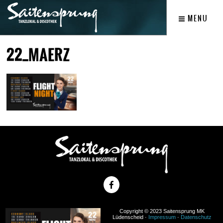
MENU
22_MAERZ
Copyright © 2023 Saitensprung MK
Lüdenscheid ·
Impressum
·
Datenschutz