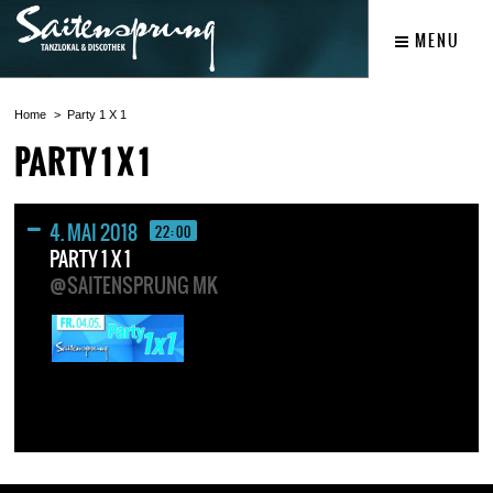
MENU
Home
Party 1 X 1
PARTY 1 X 1
4. MAI 2018
22:00
PARTY 1 X 1
@SAITENSPRUNG MK
OFFENE GETRÄNKE
BIS 1 UHR 1€