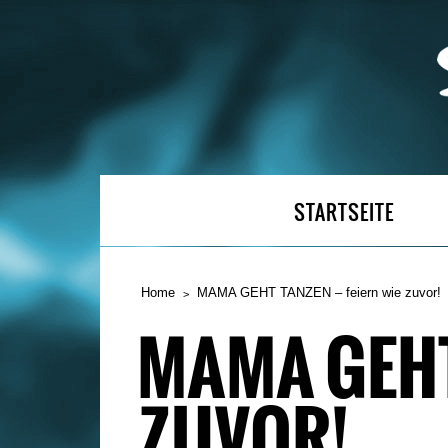
STARTSEITE
Home
MAMA GEHT TANZEN – feiern wie zuvor!
MAMA GEHT 
ZUVOR!