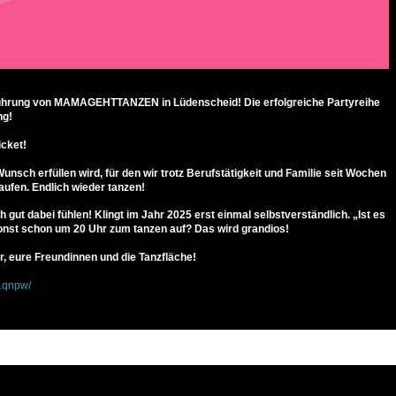
führung von MAMAGEHTTANZEN in Lüdenscheid! Die erfolgreiche Partyreihe
ng!
icket!
unsch erfüllen wird, für den wir trotz Berufstätigkeit und Familie seit Wochen
aufen. Endlich wieder tanzen!
h gut dabei fühlen! Klingt im Jahr 2025 erst einmal selbstverständlich. „Ist es
onst schon um 20 Uhr zum tanzen auf? Das wird grandios!
hr, eure Freundinnen und die Tanzfläche!
61qnpw/