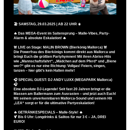
🏖️ SAMSTAG, 29.03.2025 | AB 22 UHR ☀️
🔥 Das MEGA-Event im Saitensprung – Malle-Vibes, Party-
Alarm & absolute Eskalation! 🔥
🚨 LIVE on Stage: MALIN BROWN (Bierkönig Mallorca) 🚨
Die Powerfrau des Bierkönigs kommt direkt aus Mallorca und
bringt Euch die größten Partyhymnen! Mit ihren Abriss-Hits
wie „Mannschaftsfahrt“, „Mädchen auf dem Pferd“ und „Biene
wer?“ gibt es nur eine Richtung: Vollgas! Feiern, singen,
tanzen – hier gibt’s kein Halten mehr!
🎧 SPECIAL GUEST: DJ ANDY LUXX (MEGAPARK Mallorca)
🎧
Eine absolute DJ-Legende! Seit fast 20 Jahren bringt er die
Massen am Ballermann zum Ausrasten – und jetzt auch Euch!
Mit seinem unverkennbaren Mallorca-Sound und seinem Hit
„LEA“ sorgt er für die ultimative Partyeskalation!
🔥 GETRÄNKESPECIALS – Malle-Style! 🔥
🍹 Bis 0 Uhr: Longdrinks & Salitos für nur 3 € – JA, DREI
EURO!