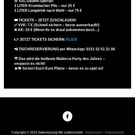
🍺 XXL-Säulen-Special:
3 LITER Krombacher Pils – nur 25 €
3 LITER Longdrink nach Wahl – nur 75 €
🎟 TICKETS – JETZT ZUSCHLAGEN!
✅ VVK: 7 € (Schnell sichern – bevor ausverkauft!)
❌ AK: 10 € (Wenn ihr es drauf ankommen lasst…)
👉 JETZT TICKETS SICHERN:
KLICK
📲 TISCHRESERVIERUNG per WhatsApp: 0151 52 51 21 06
🌴 Das wird die heißeste Mallorca-Party des Jahres –
verpasst es nicht!
🔥🍻 Sichert Euch Eure Plätze – bevor es zu spät ist!
Copyright © 2023 Saitensprung MK Lüdenscheid ·
Impressum
·
Datenschutz