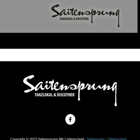
Copyright © 2023 Saitensprung MK Lüdenscheid ·
Impressum
·
Datenschutz