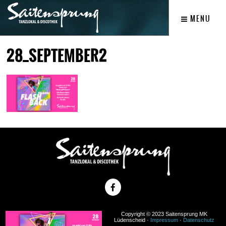
MENU
28_SEPTEMBER2
Copyright © 2023 Saitensprung MK
Lüdenscheid ·
Impressum
·
Datenschutz