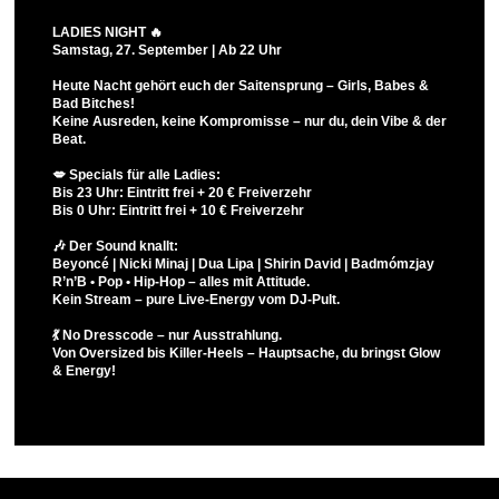
LADIES NIGHT 🔥
Samstag, 27. September | Ab 22 Uhr
Heute Nacht gehört euch der Saitensprung – Girls, Babes &
Bad Bitches!
Keine Ausreden, keine Kompromisse – nur du, dein Vibe & der
Beat.
💋 Specials für alle Ladies:
Bis 23 Uhr: Eintritt frei + 20 € Freiverzehr
Bis 0 Uhr: Eintritt frei + 10 € Freiverzehr
🎶 Der Sound knallt:
Beyoncé | Nicki Minaj | Dua Lipa | Shirin David | Badmómzjay
R’n’B • Pop • Hip-Hop – alles mit Attitude.
Kein Stream – pure Live-Energy vom DJ-Pult.
💃 No Dresscode – nur Ausstrahlung.
Von Oversized bis Killer-Heels – Hauptsache, du bringst Glow
& Energy!