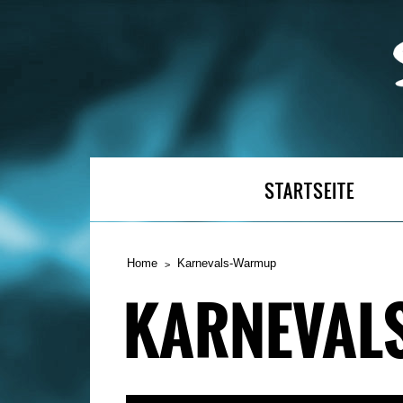
STARTSEITE
Home
Karnevals-Warmup
KARNEVAL