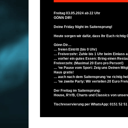
Freitag 03.05.2024 ab 22 Uhr
GÖNN DIR!
Deine Friday Night im Saitensprung!
Heute sorgen wir dafür, dass Ihr Euch richti
Gönn Dir…
… freien Eintritt (bis 0 Uhr)
… Freiverzehr: Zahle bis 1 Uhr beim Einlass a
… vorher ein gutes Essen: Bring einen Resta
Freiverzehr. (Maximal 20 Euro pro Person!)
… ‘ne Pause vom Sport: Zeig uns Deinen Mitgl
Haus gratis!
… auch nach dem Saitensprung ‘ne richtig he
… ‘ne zweite Party: Wir verteilen 20 Euro Fre
Der Freitag im Saitensprung:
House, R’n’B, Charts und Classics von unse
Tischreservierung per WhatsApp: 0151 52 51