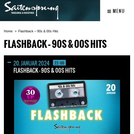
MENU
Home
Flashback – 90s & 00s Hits
FLASHBACK – 90S & 00S HITS
20. JANUAR 2024
22:00
FLASHBACK – 90S & 00S HITS