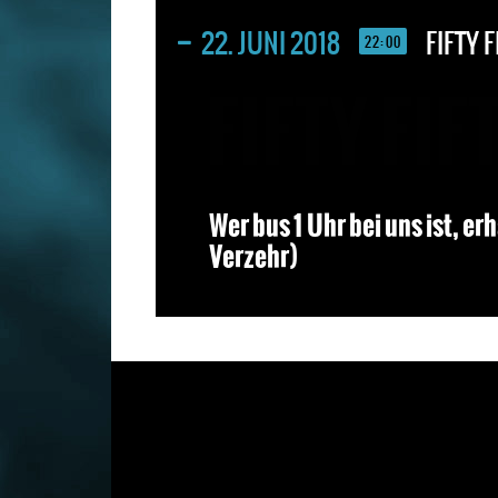
22. JUNI 2018
FIFTY F
22:00
FIFTY FIF
Wer bus 1 Uhr bei uns ist, er
Verzehr)