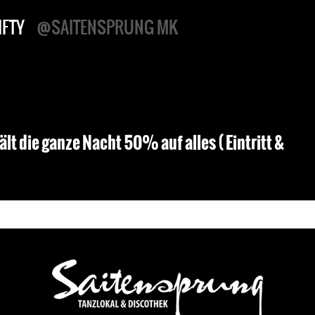
IFTY
@SAITENSPRUNG MK
TY
hält die ganze Nacht 50% auf alles ( Eintritt &