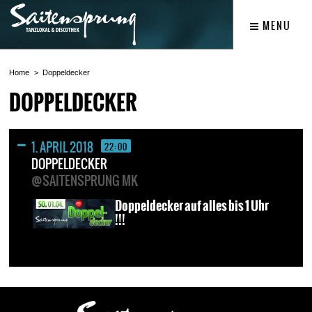
MENU
Home
Doppeldecker
DOPPELDECKER
1. APRIL 2018
22:00
DOPPELDECKER
@SAITENSPRUNG MK
Doppeldecker auf alles bis 1 Uhr
!!!