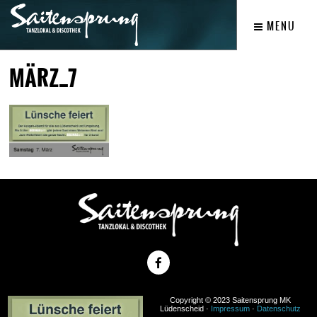
MENU
MÄRZ_7
Copyright © 2023 Saitensprung MK
Lüdenscheid ·
Impressum
·
Datenschutz