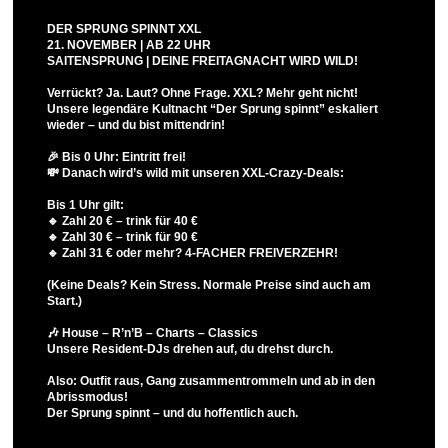
DER SPRUNG SPINNT XXL
21. NOVEMBER | AB 22 UHR
SAITENSPRUNG | DEINE FREITAGNACHT WIRD WILD!
Verrückt? Ja. Laut? Ohne Frage. XXL? Mehr geht nicht!
Unsere legendäre Kultnacht “Der Sprung spinnt” eskaliert
wieder – und du bist mittendrin!
🎉 Bis 0 Uhr: Eintritt frei!
💸 Danach wird’s wild mit unseren XXL-Crazy-Deals:
Bis 1 Uhr gilt:
🔹 Zahl 20 € – trink für 40 €
🔹 Zahl 30 € – trink für 90 €
🔹 Zahl 31 € oder mehr? 4-FACHER FREIVERZEHR!
(Keine Deals? Kein Stress. Normale Preise sind auch am
Start.)
🎶 House – R’n’B – Charts – Classics
Unsere Resident-DJs drehen auf, du drehst durch.
Also: Outfit raus, Gang zusammentrommeln und ab in den
Abrissmodus!
Der Sprung spinnt – und du hoffentlich auch.