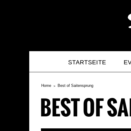
STARTSEITE
E
Home
Best of Saitensprung
BEST OF S