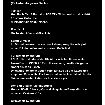
(Einlösbar die ganze Nacht)
Top Ten
Holt Euch für 15 Euro das TOP TEN Ticket und erhaltet dafür
10 offene Getränke.
(Einlösbar die ganze Nacht)
Flashback
Die besten 90er und 00er Hits!
Summer Vibes
Im Mix mit unserem normalen Saitensprung-Sound spielt
unser DJ die heißesten Latino und RnB-Hits!
Für alle ab 30 Jahren:
30UP – Ihr habt die Wahl! Bis 0 Uhr erhaltet Ihr entweder
freien Eintritt ODER 20 Euro Freiverzehr, den Ihr die ganze
Nacht einlösen könnt.
Wichtig: Bitte meldet Euch beim Einlass an der Kasse und
sagt uns, für was Ihr Euch entscheidet. Im Nachhinein ist die
Teilnahme an der Aktion nicht mehr möglich!
Der Samstag im Saitensprung:
House, R’n’B, Charts, 90s und die geilsten Party-Hits von
unseren Resident-DJs
Einlass ab 21 Jahren!