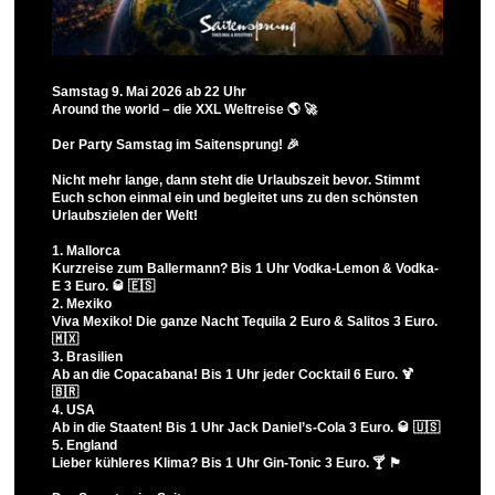
Samstag 9. Mai 2026 ab 22 Uhr
Around the world – die XXL Weltreise 🌎 🚀
Der Party Samstag im Saitensprung! 🎉
Nicht mehr lange, dann steht die Urlaubszeit bevor. Stimmt
Euch schon einmal ein und begleitet uns zu den schönsten
Urlaubszielen der Welt!
1. Mallorca
Kurzreise zum Ballermann? Bis 1 Uhr Vodka-Lemon & Vodka-
E 3 Euro. 🥃 🇪🇸
2. Mexiko
Viva Mexiko! Die ganze Nacht Tequila 2 Euro & Salitos 3 Euro.
🇲🇽
3. Brasilien
Ab an die Copacabana! Bis 1 Uhr jeder Cocktail 6 Euro. 🍹
🇧🇷
4. USA
Ab in die Staaten! Bis 1 Uhr Jack Daniel’s-Cola 3 Euro. 🥃 🇺🇸
5. England
Lieber kühleres Klima? Bis 1 Uhr Gin-Tonic 3 Euro. 🍸 🏴󠁧󠁢󠁥󠁮󠁧󠁿