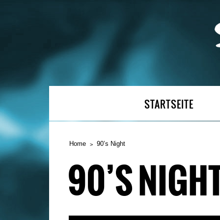
STARTSEITE
Home
90’s Night
90’S NIGH