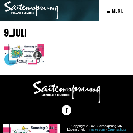
MENU
9_JULI
Copyright © 2023 Saitensprung MK
Lüdenscheid ·
Impressum
·
Datenschutz