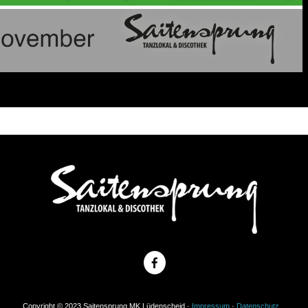
Copyright © 2023 Saitensprung MK Lüdenscheid ·
Impressum
·
Datenschutz