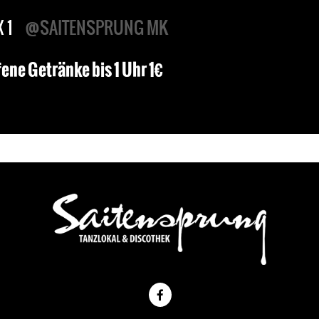
X 1
@SAITENSPRUNG MK
fene Getränke bis 1 Uhr 1€