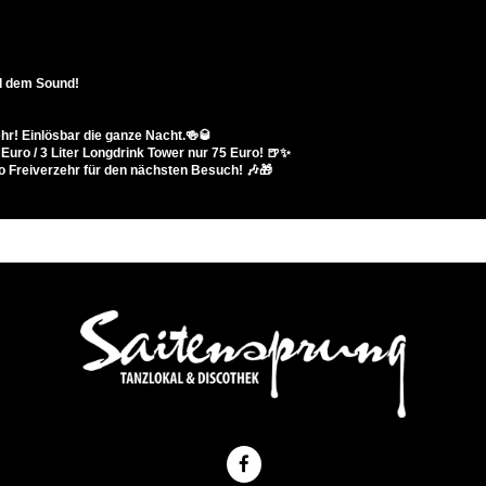
al dem Sound!
ehr! Einlösbar die ganze Nacht.🍻🥃
uro / 3 Liter Longdrink Tower nur 75 Euro! 🍺✨
 Freiverzehr für den nächsten Besuch! 🎶🎁