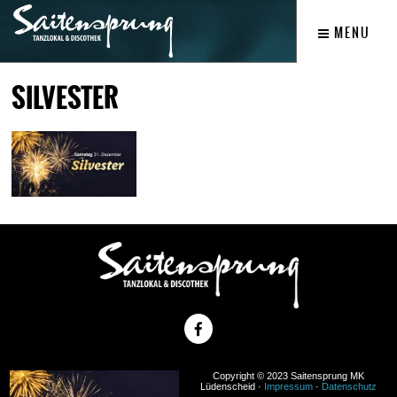
MENU
SILVESTER
Copyright © 2023 Saitensprung MK
Lüdenscheid ·
Impressum
·
Datenschutz