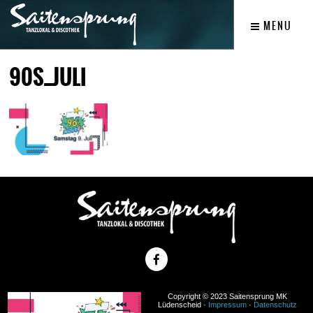
MENU
90S_JULI
Copyright © 2023 Saitensprung MK
Lüdenscheid ·
Impressum
·
Datenschutz